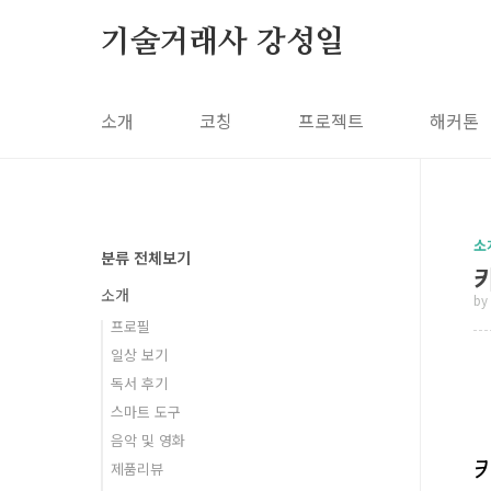
본문 바로가기
기술거래사 강성일
소개
코칭
프로젝트
해커톤
소
분류 전체보기
소개
by
프로필
일상 보기
독서 후기
스마트 도구
음악 및 영화
제품리뷰