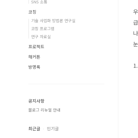
SNS 소통
우
코칭
기술 사업화 방법론 연구실
급
코칭 프로그램
나
연구 자료실
눈
프로젝트
해커톤
1
방명록
공지사항
블로그 리뉴얼 안내
최근글
인기글