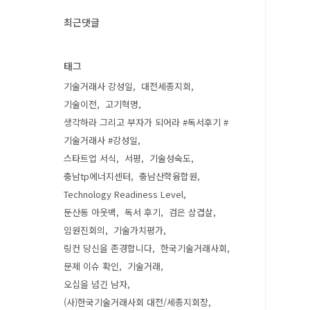
최근댓글
태그
기술거래사 강성일
대전세종지회
기술이전
고기혁명
생각하라 그리고 부자가 되어라 #독서후기 #
기술거래사 #강성일
스타트업 서식
서평
기술성숙도
충남tp에너지센터
충남산학융합원
Technology Readiness Level
둔산동 아웃백
독서 후기
검은 삼겹살
임원진회의
기술가치평가
링컨 당신을 존경합니다
한국기술거래사회
문제 이슈 확인
기술거래
오십을 넘긴 남자
(사)한국기술거래사회 대전/세종지회장