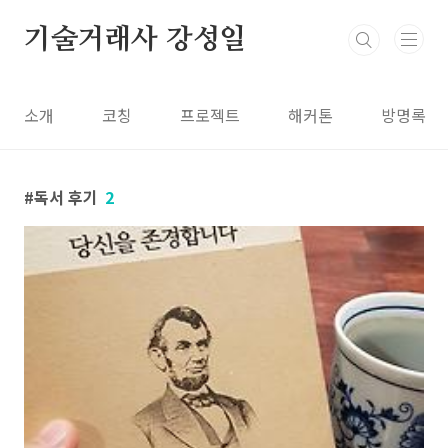
본문 바로가기
기술거래사 강성일
소개
코칭
프로젝트
해커톤
방명록
독서 후기
2