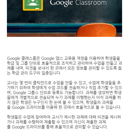
Google
클래스룸은
Google
앱스 교육용 계정을 이용하여 학생들을
학급 및 그룹 단위로 효율적으로 조직하고 관리하여 수업을 만들고 과
제를 내며
,
의견을 보내서 한 곳에서 모든 정보를 관리할 수 있도록 돕
는 학급 관리 도구의 일종입니다
.
교사는 몇 번의 클릭만으로 수업을 만들 수 있고
,
수업에 학생들을 추
가하기 위하여 학생에게 수업 코드를 전송하거나 직접 추가할 수 있으
며
, Google
그룹스 단위로 등록도 가능합니다
.
과제를 생성하면 학생
들에게 개별적으로 전송되며 누가 과제를 이행했는지 아직 과제를 하
지 않은 학생은 누구인지 한 눈에 볼 수 있으며
,
학생들의 과제물
을
Google
드라이브를 이용해 한 곳에서 효율적으로 볼 수 있습니다
.
학생들은 수업에 참여하여 교사가 제시한 과제에 대해 의견을 제시하
거나 과제를 수행하여 제출할 수 있으며 자신이 제출한 과제
를
Google
드라이브를 통해 효율적으로 관리할 수 있습니다
.