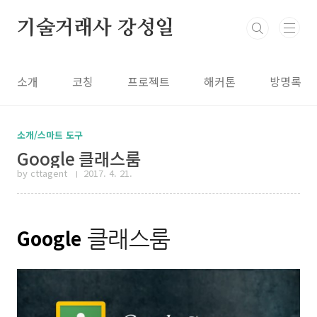
본문 바로가기
기술거래사 강성일
소개
코칭
프로젝트
해커톤
방명록
소개/스마트 도구
Google 클래스룸
by cttagent
2017. 4. 21.
Google
클래스룸