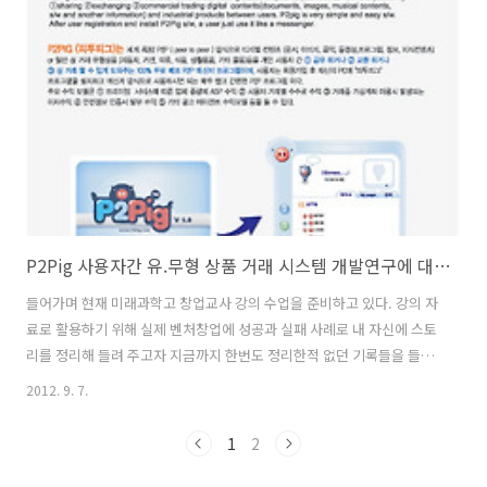
연구활동을 시작하였다. 당시 내가 이들과 연구를 시작하게된 동기는 실
패한 P2Pig를 개발해 줄 수 있다는 "남상협"에 말을 믿고 동참하게 되었
다. 허나 연구가 시작되자 RSS, 위키, 등 개발자가 보유한 기술을 주축으
로 연구가 진행 되었다. 문제는 비즈니스 모델이었는데 당시 ..
P2Pig 사용자간 유.무형 상품 거래 시스템 개발연구에 대한 기록
들어가며 현재 미래과학고 창업교사 강의 수업을 준비하고 있다. 강의 자
료로 활용하기 위해 실제 벤처창업에 성공과 실패 사례로 내 자신에 스토
리를 정리해 들려 주고자 지금까지 한번도 정리한적 없던 기록들을 들추
어 정리해 보기로 하였다. 오래되어 잘 기억되진 않지만 과거를 더듬어
2012. 9. 7.
기록해 본다. 연구 history -2003년 5월 [개발동기 및 특허출원] 열심히
개발한 디지털 문양컨텐츠가 P2P상에 불법복제되어 유통되는 아픔을 느
1
2
낀뒤. 원 소스 제작보다는 이런 원 소스에 불법복제를 보호하면서도 유통
할 수 있는 컨텐츠 유통시스템에 더 고민을 하게 되었다. 그러던 중, P2P