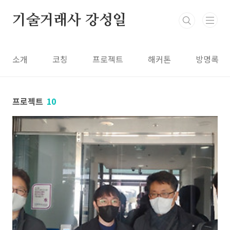
본문 바로가기
기술거래사 강성일
소개
코칭
프로젝트
해커톤
방명록
프로젝트
10