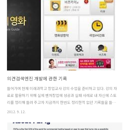
로등 자료 조사 -가로등에 원리구조 파악 : 디자인 하려면 가로등 구조와
그 원리에 대해 알아야 했다. -기존 전주에 가로등은 문화적 의미가 전혀
담겨있지 않은 철 소재의 부식이 심한 가로등이었다. 이에, 부식에 강한
스텐레스 재질로 가공해야 할 필요성을 생각하게 되었고, -다음은 디자
인인데, 전주는 문화 소재가 판소리가 유명하여, 부채를 소재로 한두군..
의견검색엔진 개발에 관한 기록
들어가며 현재 미래과학고 창업교사 강의 수업을 준비하고 있다. 강의 자
료로 활용하기 위해 실제 벤처창업에 성공과 실패 사례로 내 자신에 스토
리를 정리해 들려 주고자 지금까지 한번도 정리한적 없던 기록들을 들추
어 정리해 보기로 하였다. - 2006년. 8월 [연구팀 결성 및 비즈니스 모델
2012. 9. 12.
수립] 처음엔 연구팀 멤버로 남상협, 나, 영도, 기현?(상협후배) 으로 인
력을 구성하고 "파이어볼" 또는 "아리나스" 라는 연구팀 이름을 만들어