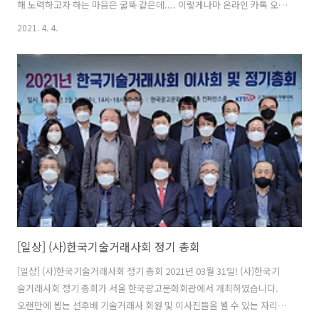
해 노력하고자 하는 마음은 굴뚝 같은데.... 이렇게나마 온라인 카톡 오픈
채팅방과 밴드 등 SNS으로 중앙회 또는 지회 및 제 활동 소식을 전하고
2021. 4. 4.
있습니다. 2021. 3. 19.에는 충남 TP 에너지센터 기술이전사업화 평가위
원으로 참여하게 되어 충남 예산군 삽교에 있는 충남 TP 에너지센터로
갔습니다. 가서 보니 반가운 대학교 산학협력단에 계시는 정영균 거래사
님도 뵐 수 있어서 참 좋았습니다. 한동안 둘이서 충남 소재 기술거래사
의 발전 방향에 대하여 한참을 논의 했던 것 같습니다. 정영균 거래사님
은 2015년경? 기술거래사 등록교육 당시 제가 감독관으로 있을때 뵈..
[일상] (사)한국기술거래사회 정기 총회
[일상] (사)한국기술거래사회 정기 총회 2021년 03월 31일! (사)한국기
술거래사회 정기 총회가 서울 한국광고문화회관에서 개최하였습니다.
오랜만에 뵙는 선후배 기술거래사 회원 및 이사진들을 뵐 수 있는 자리였