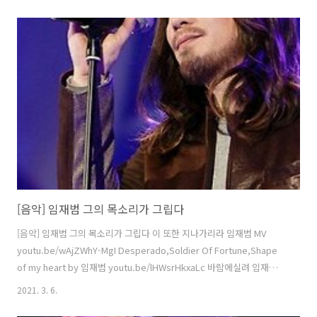
니다. 향후, 우리나라의 수소 기술 산업 발전 방향과 수소 기업의 성장이
기대 되는 자리였습니다. 기업 현장 평가 심사 선정 기업과 기술사업화
전문가 매칭 일시 : 2021. 2. 25.(목) 14:00 ~ 26.(금) 12:00 장소 : 스플라
스 리솜 리조트(예산) 내용 : 수소기업과 기술이전사업화 전문가 매칭 등
주최 (재)충남테크노파크 에너지지원센터, 주관 (사)충남산학융합원에서
시행하는 `신 재생 에너지 기업을 대상으로 기술사..
[음악] 임재범 그의 목소리가 그립다
[음악] 임재범 그의 목소리가 그립다 이 또한 지나가리라 임재범 MV
youtu.be/wAjZWhY-MgI Desperado,Soldier Of Fortune,Shape
of my heart by 임재범 youtu.be/lHWsrHkxaLc 바람에실려 임재범 -
Saddle the wind youtu.be/hknPdguAaWU 임재범 - Shape of my
2021. 3. 6.
heart youtu.be/RbjvSdcaYDk 임재범 - 너를 위해 (30주년콘서트 서