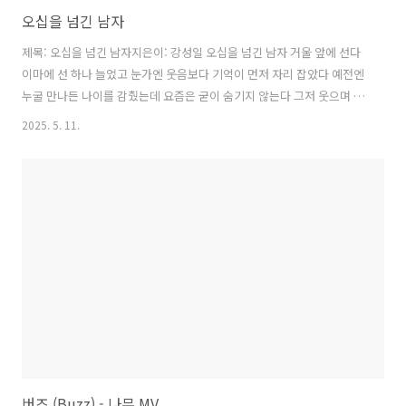
오십을 넘긴 남자
제목: 오십을 넘긴 남자지은이: 강성일 오십을 넘긴 남자 거울 앞에 선다
이마에 선 하나 늘었고 눈가엔 웃음보다 기억이 먼저 자리 잡았다 예전엔
누굴 만나든 나이를 감췄는데 요즘은 굳이 숨기지 않는다 그저 웃으며 말
한다 “오십하나입니다” 이 나이가 되면 꿈보다 보험을 먼저 얘기하고 사
2025. 5. 11.
랑보다 책임을 더 자주 떠올린다 하지만 심장은 아직 뛰고 어쩌다 마주친
봄바람에 괜히 마음이 서늘해질 때도 있다 퇴근길에 문득 스무 살 무렵의
내가 떠오른다 그 아이가 내게 묻는다 “형, 잘 살고 있어요?” 나는 대답하
지 않는다 대신 지갑 속 가족사진을 한 번 더 꺼내어 보고 아무도 모르게
작게, 웃는다 자화상 (1887) 빈센트 반 고흐 (네덜란드, 1853-1890)
버즈 (Buzz) - 나무 MV