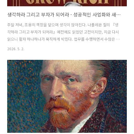
생각하라 그리고 부자가 되어라 - 성공적인 사업화와 새로운 도약을 위한 마인드셋
주말 저녁, 조용히 책장을 덮으며 생각이 많아진다. 나폴레온 힐의 『생
각하라 그리고 부자가 되어라』예전에도 읽었던 고전이지만, 지금 다시
읽으니 활자 하나하나가 묵직하게 박힌다. 업무를 수행하면서 수많은 중
소기업들의 기술사업화 컨설팅을 진행하면서, 결국 성공 궤도에 오르는
2026. 5. 2.
기업과 그렇지 못한 기업의 차이가 뭘까 늘 고민했었다. 자본의 크기나
거창한 기술력 이전에, 결국 판을 짜는 사람의 '생각의 방식'과 흔들리지
않는 '명확한 목표'가 전부라는 걸 이 책이 다시금 찔러준다. 단순히 막연
한 희망사항이 아니라, 언제까지 무엇을 어떻게 이룰 것인지에 대한 고민
이 많은. 지금 나에게 가장 필요한 뼈대가 아닐까 싶다. 혼자서는 절대 멀
리 갈 수 없다는 '마스터마인드' 파트에서도 깊이 공감했다. 기술혁신형
리빙랩 ..