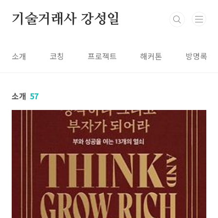
본문 바로가기
기술거래사 강성일
소개
코칭
프로젝트
해커톤
방명록
소개
57