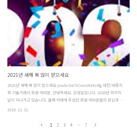
유명해지기 시작하여 2002년 히트 싱글 "The Remedy (I Won't
Worry)가 담긴 데뷔 앨범 을 내었고 2005년 두 번째 앨범 와 함께 대대적
인 상업적 성공을 거둔다. 이 앨범은 빌보드 200 차트에 5위에 ..
2021년 새해 복 많이 받으세요
2021년 새해 복 많이 받으세요 youtu.be/SCvmzN1Kc8g 대전/세종지
회 기술거래사 회원 여러분. 안녕하세요. 강성일입니다. 2020년 마지막
날이 지나가고 있습니다. 올해 저에게 주셨던 회원 여러분들의 관심과 지
지에 힘입어 지회장이 되었습니다. 늘 초심을 잃지 않고 약속한 선거 공
2020. 12. 31.
약들을 지키도록 준비와 노력을 게을리하지 않겠습니다. 현재 본회의 회
장 선거와 이사회 지회장 승인 임명 등에 절차가 남아 있다고 합니다. 신
1
2
3
4
···
7
속히 처리된 후 본격적인 활동을 할 수 있길 기대합니다. 오늘이 지나면
2021년은 흰 소의 해 신축년입니다. 회원 여러분들의 건강을 기원하며,