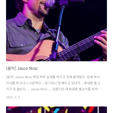
울앵콜 토, 20160213) youtu.be/t1wQPzgtaSw 2015 임재범30주년
콘서트 Tour in Seoul 중 '비상' youtu.be/GLl8IZ6KviQ 임재범 - 고해
(30주년콘서트 부산, 20151213) youtu.be/EvWaPLOjlt..
[음악] Jason Mraz
[음악] Jason Mraz 빡센 하루 일과를 마치고 집에 돌아왔다. 집에 와서
식사를 하고나니 나른하다... 덩그러니 멍 때리고 있다가... 휴대폰 벨 소
리가 또 울린다.... Jason Mraz .... 오랜기간 내 휴대폰 벨소리를 독차지
해온 Jason Mraz...에 노래들... 오늘은 그의 목소리를 들으며 하루를 정
2021. 3. 5.
리한다. 제이슨 토머스 므라즈(Jason Thomas Mraz, 1977년 6월 23일
~ )는 미국의 싱어송라이터이다. 2000년 샌디에고의 커피숍 공연을 통해