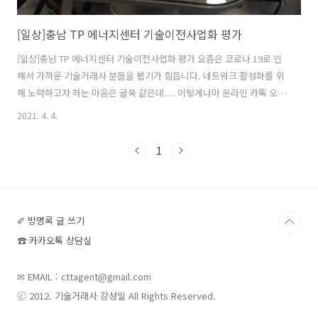
[일상]충남 TP 에너지센터 기술이전사업화 평가
[일상]충남 TP 에너지센터 기술이전사업화 평가 요즘은 코로나 19로 인
해서 가까운 기술거래사 분들을 뵙기가 힘듭니다. 네트워크 활성화를 위
해 노력하고자 하는 마음은 굴뚝 같은데.... 이렇게나마 온라인 카톡 오픈
채팅방과 밴드 등 SNS으로 중앙회 또는 지회 및 제 활동 소식을 전하고
2021. 4. 4.
있습니다. 2021. 3. 19.에는 충남 TP 에너지센터 기술이전사업화 평가위
원으로 참여하게 되어 충남 예산군 삽교에 있는 충남 TP 에너지센터로
1
갔습니다. 가서 보니 반가운 대학교 산학협력단에 계시는 정영균 거래사
님도 뵐 수 있어서 참 좋았습니다. 한동안 둘이서 충남 소재 기술거래사
의 발전 방향에 대하여 한참을 논의 했던 것 같습니다. 정영균 거래사님
은 2015년경? 기술거래사 등록교육 당시 제가 감독관으로 있을때 뵈..
✐ 방명록 글 쓰기
☎ 카카오톡 상담실
✉ EMAIL : cttagent@gmail.com
ⓒ 2012. 기술거래사 강성일 All Rights Reserved.