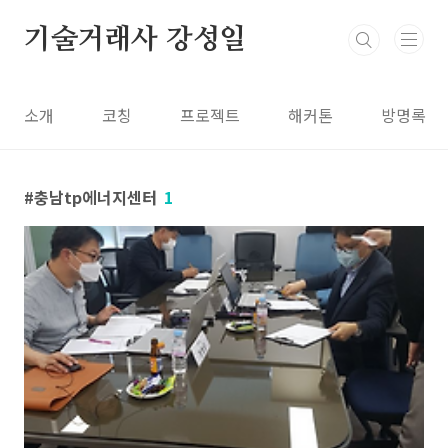
본문 바로가기
기술거래사 강성일
소개
코칭
프로젝트
해커톤
방명록
충남tp에너지센터
1