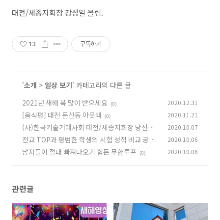
대전/세종지회장 강성일 올림.
13
구독하기
'
소개
>
일상 보기
' 카테고리의 다른 글
2021년 새해 복 많이 받으세요
2020.12.31
(0)
[음식평] 대전 둔산동 아웃백
2020.11.21
(0)
(사)한국기술거래사회 대전/세종지회장 당선에
2020.10.07
대한 감사의 말씀
전교 TOP과 평범한 학생의 시험 성적 비교 공감
2020.10.06
(0)
남자들이 절대 빠져나오기 힘든 무한루프
2020.10.06
(0)
(0)
관련글