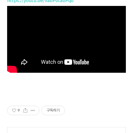
https://youtu.be/vabP0tabPqo
9
구독하기