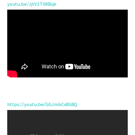
youtu.be/JjtV1TIWBqk
https://youtu.be/GGJmbCx8G8Q