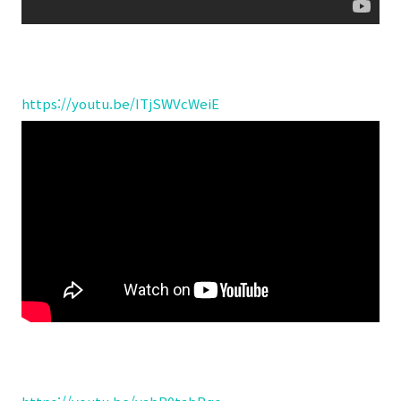
https://youtu.be/ITjSWVcWeiE