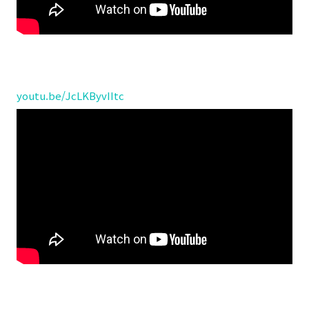
youtu.be/JcLKByvIItc