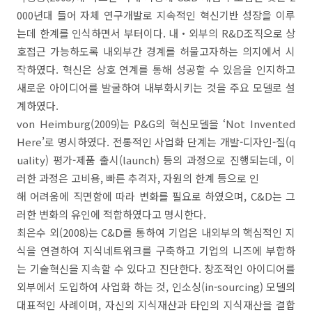
000년대 들어 자체 연구개발로 지속적인 혁신기반 성장을 이루
는데 한계를 인식하면서 부터이다. 내‧외부의 R&D조직으로 상
호접근 가능하도록 내외부간 경계를 허물고자하는 의지에서 시
작하였다. 혁신은 상호 연계를 통해 성공할 수 있음을 인지하고
새로운 아이디어를 발굴하여 내부화시키는 것을 주요 모델로 설
계하였다.
von Heimburg(2009)는 P&G의 혁신모델을 ‘Not Invented
Here’로 명시하였다. 전통적인 사업화 단계는 개발-디자인-질(q
uality) 평가-제품 출시(launch) 등의 과정으로 진행되는데, 이
러한 과정은 고비용, 빠른 추격자, 자원의 한계 등으로 인
해 어려움에 직면함에 따라 변화를 필요로 하였으며, C&D는 그
러한 변화의 유인에 적합하였다고 명시한다.
최은수 외(2008)는 C&D를 통하여 기업은 내외부의 핵심적인 지
식을 연결하여 지식네트워크를 구축하고 기업의 니즈에 부합하
는 기술혁신을 지속할 수 있다고 진단한다. 창조적인 아이디어를
외부에서 도입하여 사업화 하는 것, 인소싱(in-sourcing) 모델의
대표적인 사례이며, 자신의 지식재산과 타인의 지식재산을 결합